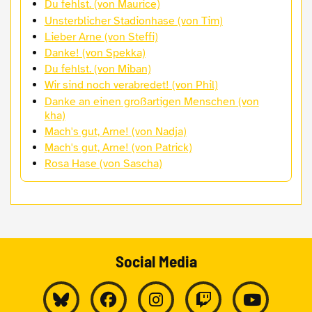
Du fehlst. (von Maurice)
Unsterblicher Stadionhase (von Tim)
Lieber Arne (von Steffi)
Danke! (von Spekka)
Du fehlst. (von Miban)
Wir sind noch verabredet! (von Phil)
Danke an einen großartigen Menschen (von
kha)
Mach's gut, Arne! (von Nadja)
Mach's gut, Arne! (von Patrick)
Rosa Hase (von Sascha)
Social Media