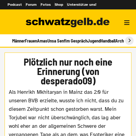
Podcast
Forum
Fotos
Shop
Unterstütze uns!
Männer
Frauen
Amas
Unsa Senf
Im Gespräch
Jugend
Handball
Archiv
Plötzlich nur noch eine
Erinnerung (von
desperado09)
Als Henrikh Mkhitaryan in Mainz das 2:0 für
unseren BVB erzielte, wusste ich nicht, dass du zu
diesem Zeitpunkt schon gestorben warst. Mein
Torjubel war nicht überschwänglich, das lag aber
wohl eher an der allgemeinen Schwere der
vergangenen Tage als an dem, was Esoteriker eine