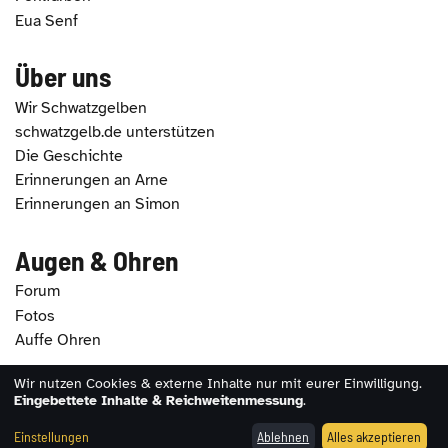
Eua Senf
Über uns
Wir Schwatzgelben
schwatzgelb.de unterstützen
Die Geschichte
Erinnerungen an Arne
Erinnerungen an Simon
Augen & Ohren
Forum
Fotos
Auffe Ohren
Wir nutzen Cookies & externe Inhalte nur mit eurer Einwilligung.
2026 - schwatzgelb.de |
Impressum
|
Datenschutz
|
Eingebettete Inhalte & Reichweitenmessung
.
Erklärung zur Barrierefreiheit
|
Cookie-Einstellungen
Einstellungen
Ablehnen
Alles akzeptieren