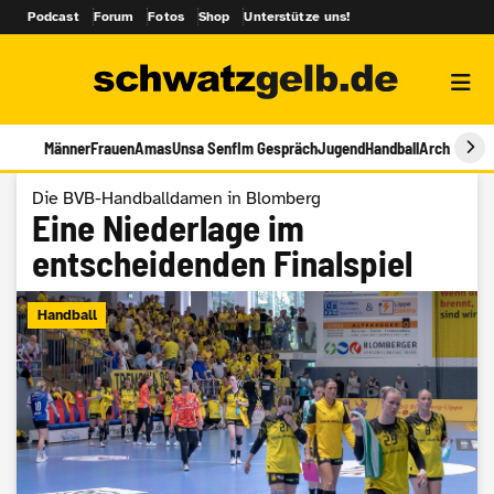
Podcast
Forum
Fotos
Shop
Unterstütze uns!
Männer
Frauen
Amas
Unsa Senf
Im Gespräch
Jugend
Handball
Archiv
Die BVB-Handballdamen in Blomberg
Eine Niederlage im
entscheidenden Finalspiel
Handball