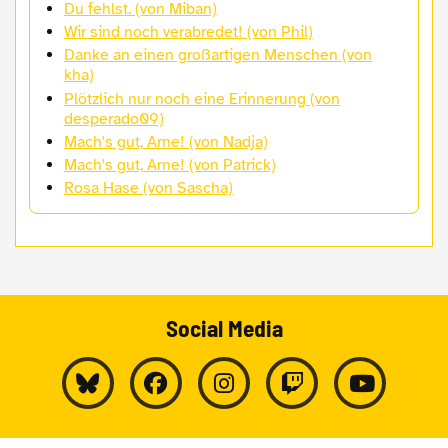
Du fehlst. (von Miban)
Wir sind noch verabredet! (von Phil)
Danke an einen großartigen Menschen (von
kha)
Plötzlich nur noch eine Erinnerung (von
desperado09)
Mach's gut, Arne! (von Nadja)
Mach's gut, Arne! (von Patrick)
Rosa Hase (von Sascha)
Social Media