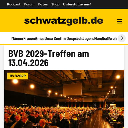
Podcast
Forum
Fotos
Shop
Unterstütze uns!
Männer
Frauen
Amas
Unsa Senf
Im Gespräch
Jugend
Handball
Archiv
BVB 2029-Treffen am
13.04.2026
BVB2029