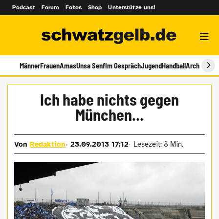
Podcast
Forum
Fotos
Shop
Unterstütze uns!
Männer
Frauen
Amas
Unsa Senf
Im Gespräch
Jugend
Handball
Archiv
Ich habe nichts gegen
München...
Von
Redaktion
23.09.2013 17:12
Lesezeit: 8 Min.