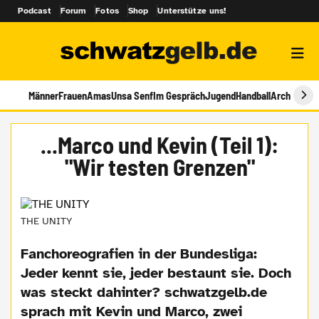
Podcast
Forum
Fotos
Shop
Unterstütze uns!
Männer
Frauen
Amas
Unsa Senf
Im Gespräch
Jugend
Handball
Archiv
...Marco und Kevin (Teil 1):
"Wir testen Grenzen"
THE UNITY
Fanchoreografien in der Bundesliga:
Jeder kennt sie, jeder bestaunt sie. Doch
was steckt dahinter? schwatzgelb.de
sprach mit Kevin und Marco, zwei