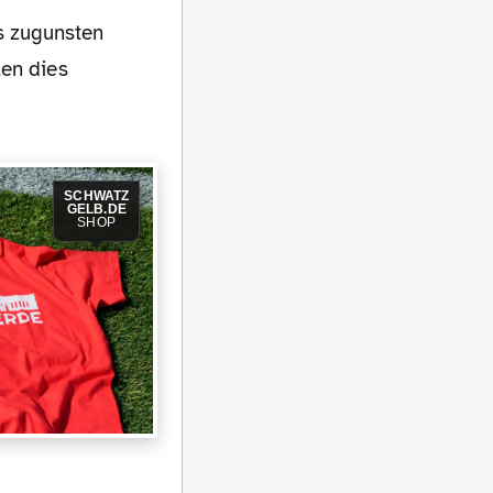
len dies
SCHWATZ
GELB.DE
SHOP