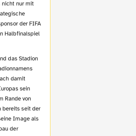
 nicht nur mit
rategische
ßsponsor der FIFA
n Halbfinalspiel
tadionnamens
fach damit
Europas sein
am Rande von
bereits seit der
seine Image als
sbau der