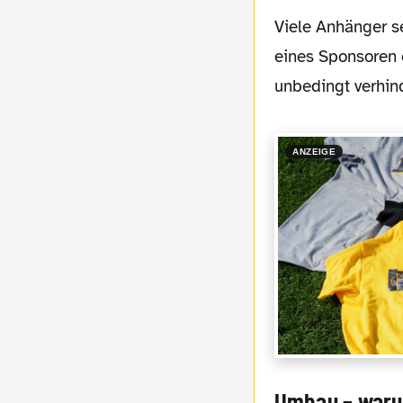
Viele Anhänger sehen mit einer kompletten Umbenennung des Stadions zugunsten
eines Sponsoren 
unbedingt verhin
ANZEIGE
Umbau – war