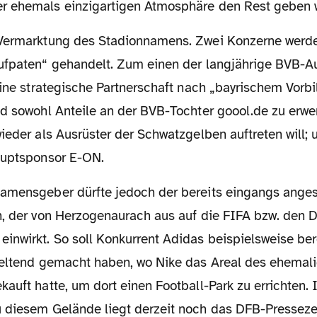
r ehemals einzigartigen Atmosphäre den Rest geben 
ufpaten“ gehandelt. Zum einen der langjährige BVB-Au
eine strategische Partnerschaft nach „bayrischem Vorbi
nd sowohl Anteile an der BVB-Tochter goool.de zu erwe
wieder als Ausrüster der Schwatzgelben auftreten will
auptsponsor E-ON.
n, der von Herzogenaurach aus auf die FIFA bzw. den 
nwirkt. So soll Konkurrent Adidas beispielsweise bere
geltend gemacht haben, wo Nike das Areal des ehemal
auft hatte, um dort einen Football-Park zu errichten. I
 diesem Gelände liegt derzeit noch das DFB-Presseze