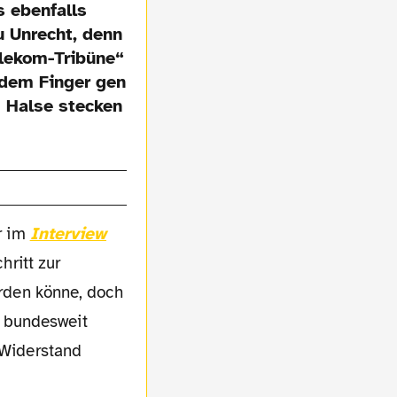
s ebenfalls
 Unrecht, denn
elekom-Tribüne“
 dem Finger gen
m Halse stecken
r im
Interview
hritt zur
rden könne, doch
 bundesweit
r Widerstand