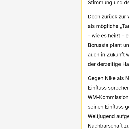
Stimmung und de
Doch zurück zur Vermarktung des Stadionnamens. Zwei Konzerne werden bei Insidern
als mögliche „Ta
– wie es heißt – 
Borussia plant u
auch in Zukunft 
der derzeitige H
Gegen Nike als Namensgeber dürfte jedoch der bereits eingangs angesprochenen
Einfluss spreche
WM-Kommission ei
seinen Einfluss 
Weltjugend aufgek
Nachbarschaft zu