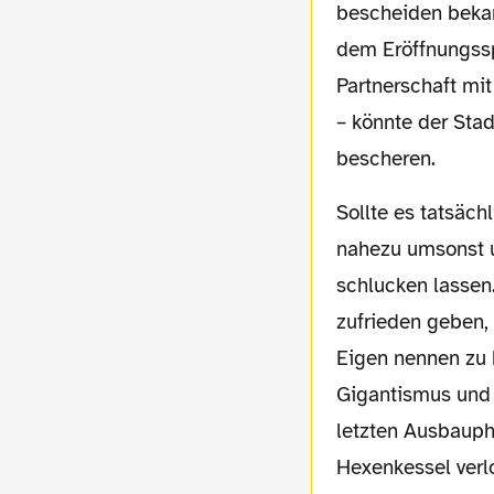
bescheiden bekann
dem Eröffnungssp
Partnerschaft mit
– könnte der Stad
bescheren.
Sollte es tatsächlich so kommen, hätte die Borussia sich verspekuliert und das Stadion
nahezu umsonst 
schlucken lassen.
zufrieden geben, 
Eigen nennen zu
Gigantismus und 
letzten Ausbauph
Hexenkessel verl