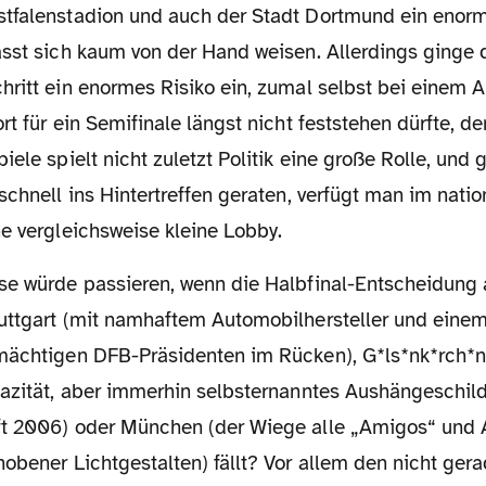
tfalenstadion und auch der Stadt Dortmund ein enorm
ässt sich kaum von der Hand weisen. Allerdings ginge 
hritt ein enormes Risiko ein, zumal selbst bei einem
rt für ein Semifinale längst nicht feststehen dürfte, de
iele spielt nicht zuletzt Politik eine große Rolle, und
schnell ins Hintertreffen geraten, verfügt man im nati
e vergleichsweise kleine Lobby.
uttgart (mit namhaftem Automobilhersteller und eine
mächtigen DFB-Präsidenten im Rücken), G*ls*nk*rch*n
pazität, aber immerhin selbsternanntes Aushängeschil
t 2006) oder München (der Wiege alle „Amigos“ und A
obener Lichtgestalten) fällt? Vor allem den nicht gera