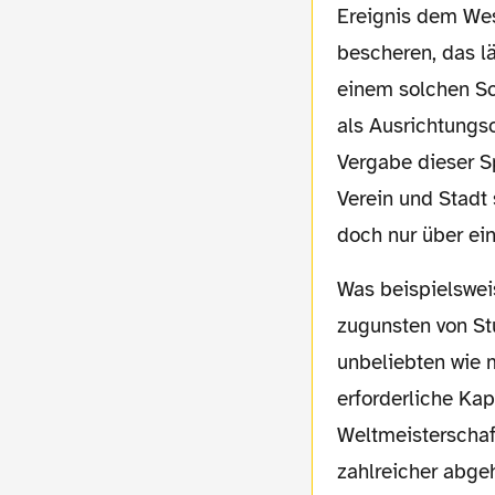
Ereignis dem Wes
bescheren, das l
einem solchen Sc
als Ausrichtungso
Vergabe dieser Sp
Verein und Stadt 
doch nur über ein
Was beispielsweise würde passieren, wenn die Halbfinal-Entscheidung auf einmal
zugunsten von St
unbeliebten wie 
erforderliche Ka
Weltmeisterschaf
zahlreicher abgeh