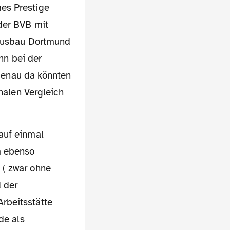
es Prestige
der BVB mit
 Ausbau Dortmund
nn bei der
 genau da könnten
onalen Vergleich
m ebenso
 ( zwar ohne
d der
rbeitsstätte
de als