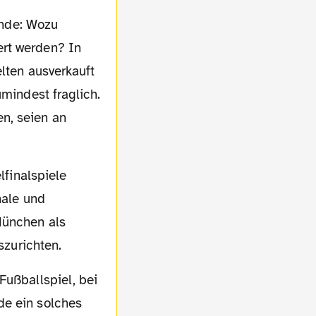
ert werden? In
elten ausverkauft
umindest fraglich.
n, seien an
nale und
München als
szurichten.
de ein solches