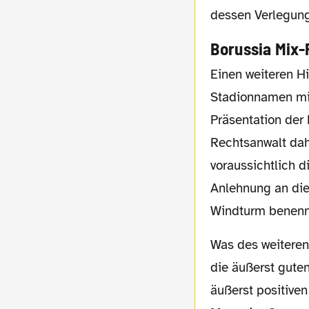
dessen Verlegung
Borussia Mix-
Einen weiteren Hinweis darauf, dass es wohl E-ON werden wird, die in Zukunft den
Stadionnamen mit
Präsentation der
Rechtsanwalt dah
voraussichtlich 
Anlehnung an die
Windturm benenn
Was des weiteren für eine Zusammenarbeit mit E.ON in der Stadionfrage spricht, sind
die äußerst gute
äußerst positiven