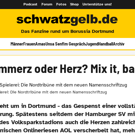
Podcast
Forum
Fotos
Shop
Unterstütze uns!
Das Fanzine rund um Borussia Dortmund
Männer
Frauen
Amas
Unsa Senf
Im Gespräch
Jugend
Handball
Archiv
mmerz oder Herz? Mix it, ba
elerei: Die Nordtribüne mit dem neuen Namensschriftzug
eht um in Dortmund - das Gespenst einer volls
rung. Spätestens seitdem der Hamburger SV mi
es Volksparkstadions auch die Herzen zahlreic
nischen Onlineriesen AOL verscherbelt hat, meh