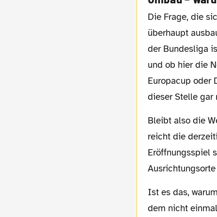
Die Frage, die sich mir persönlich jedoch noch viel mehr stellt, ist folgende: Wozu
überhaupt ausbau
der Bundesliga is
und ob hier die N
Europacup oder D
dieser Stelle gar 
Bleibt also die Weltmeisterschaft: Für Vorrunden, Achtelfinal- und Viertelfinalspiele
reicht die derzei
Eröffnungsspiel 
Ausrichtungsorte 
Ist es das, warum das Stadion ausgebaut werden soll? Für ein einziges Fußballspiel, bei
dem nicht einmal