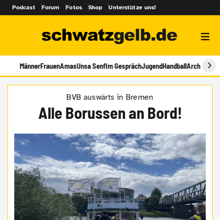
Podcast
Forum
Fotos
Shop
Unterstütze uns!
Männer
Frauen
Amas
Unsa Senf
Im Gespräch
Jugend
Handball
Archiv
BVB auswärts in Bremen
Alle Borussen an Bord!