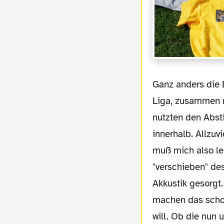
Ganz anders die Eintrachtfans, die ich vor dem Abstieg noch als schlechteste Fans der
Liga, zusammen m
nutzten den Abst
innerhalb. Allzuvi
muß mich also le
"verschieben" de
Akkustik gesorgt.
machen das scho
will. Ob die nun