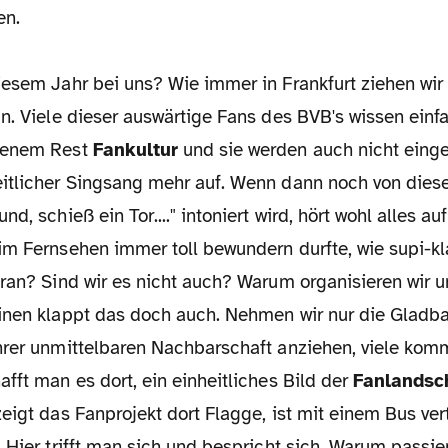
en.
iesem Jahr bei uns? Wie immer in Frankfurt ziehen wi
n. Viele dieser auswärtige Fans des BVB's wissen einf
benem Rest
Fankultur
und sie werden auch nicht einge
itlicher Singsang mehr auf. Wenn dann noch von dies
d, schieß ein Tor...." intoniert wird, hört wohl alles au
 im Fernsehen immer toll bewundern durfte, wie supi-kl
ran? Sind wir es nicht auch? Warum organisieren wir u
inen klappt das doch auch. Nehmen wir nur die Gladba
hrer unmittelbaren Nachbarschaft anziehen, viele kom
fft man es dort, ein einheitliches Bild der
Fanlandsc
eigt das Fanprojekt dort Flagge, ist mit einem Bus vert
 Hier trifft man sich und bespricht sich. Warum passier