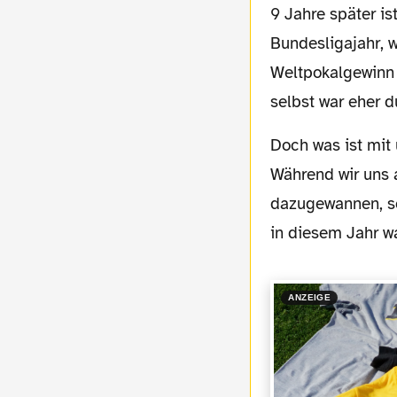
9 Jahre später is
Bundesligajahr, 
Weltpokalgewin
selbst war eher d
Doch was ist mi
Während wir uns 
dazugewannen, s
in diesem Jahr w
ANZEIGE