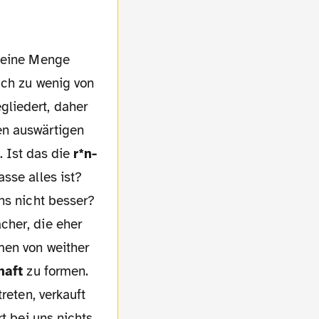
r eine Menge
ach zu wenig von
gliedert, daher
en auswärtigen
f. Ist das die
r*n-
asse alles ist?
ns nicht besser?
cher, die eher
men von weither
haft
zu formen.
reten, verkauft
t bei uns nichts