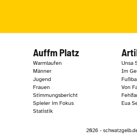
Auffm Platz
Arti
Warmlaufen
Unsa 
Männer
Im Ges
Jugend
Fußbal
Frauen
Von Fa
Stimmungsbericht
Fehlfa
Spieler im Fokus
Eua S
Statistik
2026 - schwatzgelb.d