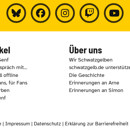
kel
Über uns
Senf
Wir Schwatzgelben
präch mit...
schwatzgelb.de unterstütz
l offline
Die Geschichte
ns, für Fans
Erinnerungen an Arne
rben
Erinnerungen an Simon
enf
e |
Impressum
|
Datenschutz
|
Erklärung zur Barrierefreiheit