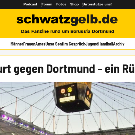
Podcast
Forum
Fotos
Shop
Unterstütze uns!
Das Fanzine rund um Borussia Dortmund
Männer
Frauen
Amas
Unsa Senf
Im Gespräch
Jugend
Handball
Archiv
urt gegen Dortmund - ein Rü