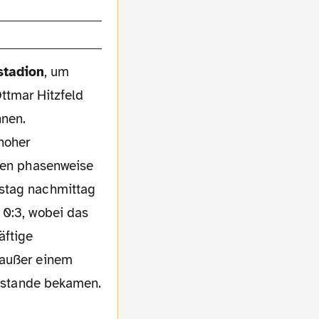
stadion
, um
ttmar Hitzfeld
nnen.
shoher
kten phasenweise
mstag nachmittag
 0:3, wobei das
äftige
 außer einem
zustande bekamen.