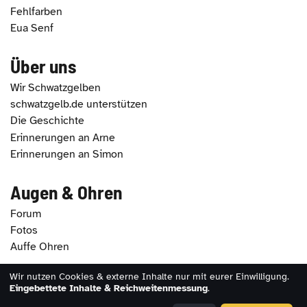
Fehlfarben
Eua Senf
Über uns
Wir Schwatzgelben
schwatzgelb.de unterstützen
Die Geschichte
Erinnerungen an Arne
Erinnerungen an Simon
Augen & Ohren
Forum
Fotos
Auffe Ohren
Wir nutzen Cookies & externe Inhalte nur mit eurer Einwilligung.
Eingebettete Inhalte & Reichweitenmessung
2026 - schwatzgelb.de |
Impressum
|
Datenschutz
.
|
Erklärung zur Barrierefreiheit
|
Cookie-Einstellungen