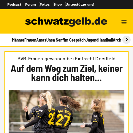
Podcast
Forum
Fotos
Shop
Unterstütze uns!
Männer
Frauen
Amas
Unsa Senf
Im Gespräch
Jugend
Handball
Archiv
BVB-Frauen gewinnen bei Eintracht Dorstfeld
Auf dem Weg zum Ziel, keiner
kann dich halten...