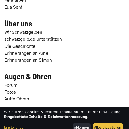
Fehlfarben
Eua Senf
Über uns
Wir Schwatzgelben
schwatzgelb.de unterstützen
Die Geschichte
Erinnerungen an Arne
Erinnerungen an Simon
Augen & Ohren
Forum
Fotos
Auffe Ohren
Wir nutzen Cookies & externe Inhalte nur mit eurer Einwilligung.
2026 - schwatzgelb.de |
Impressum
|
Datenschutz
|
Eingebettete Inhalte & Reichweitenmessung
.
Erklärung zur Barrierefreiheit
|
Cookie-Einstellungen
Einstellungen
Ablehnen
Alles akzeptieren