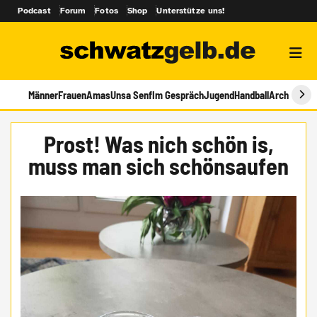
Podcast
Forum
Fotos
Shop
Unterstütze uns!
Männer
Frauen
Amas
Unsa Senf
Im Gespräch
Jugend
Handball
Archiv
Prost! Was nich schön is,
muss man sich schönsaufen