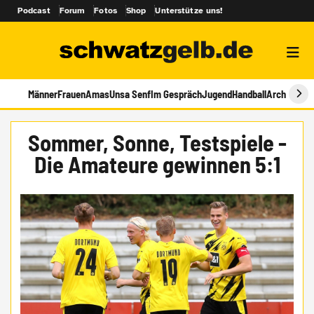
Podcast
Forum
Fotos
Shop
Unterstütze uns!
Männer
Frauen
Amas
Unsa Senf
Im Gespräch
Jugend
Handball
Archiv
Sommer, Sonne, Testspiele -
Die Amateure gewinnen 5:1