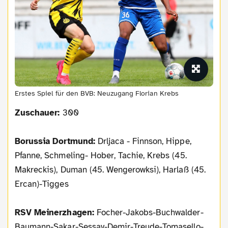
Erstes Spiel für den BVB: Neuzugang Florian Krebs
Zuschauer:
300
Borussia Dortmund:
Drljaca - Finnson, Hippe,
Pfanne, Schmeling- Hober, Tachie, Krebs (45.
Makreckis), Duman (45. Wengerowksi), Harlaß (45.
Ercan)-Tigges
RSV Meinerzhagen:
Focher-Jakobs-Buchwalder-
Baumann-Sakar-Sessay-Demir-Treude-Tomasello-