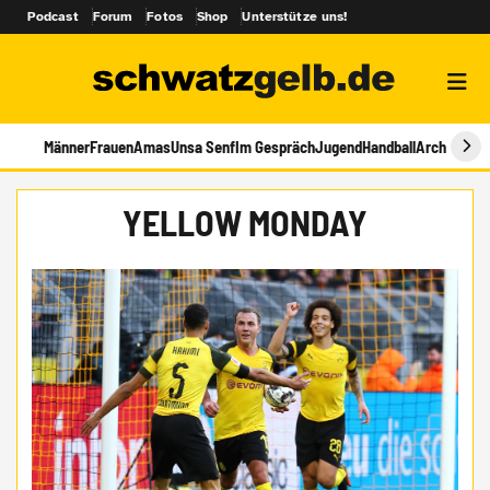
Podcast
Forum
Fotos
Shop
Unterstütze uns!
Männer
Frauen
Amas
Unsa Senf
Im Gespräch
Jugend
Handball
Archiv
YELLOW MONDAY