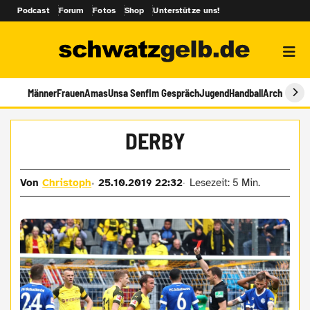
Podcast
Forum
Fotos
Shop
Unterstütze uns!
Männer
Frauen
Amas
Unsa Senf
Im Gespräch
Jugend
Handball
Archiv
DERBY
Von
Christoph
25.10.2019 22:32
Lesezeit: 5 Min.