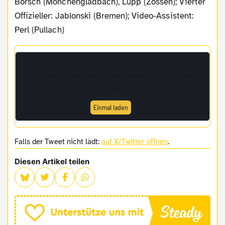
Borsch (Mönchengladbach), Lupp (Zossen); Vierter
Offizieller: Jablonski (Bremen); Video-Assistent:
Perl (Pullach)
Möchtest du die von
Twitframe
bereitgestellten
externen Inhalte laden? Dabei werden Daten an den
Anbieter übertragen.
Einmal laden
Falls der Tweet nicht lädt:
auf X/Twitter öffnen
.
Diesen Artikel teilen