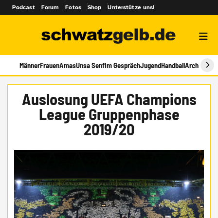
Podcast
Forum
Fotos
Shop
Unterstütze uns!
Männer
Frauen
Amas
Unsa Senf
Im Gespräch
Jugend
Handball
Archiv
Auslosung UEFA Champions
League Gruppenphase
2019/20