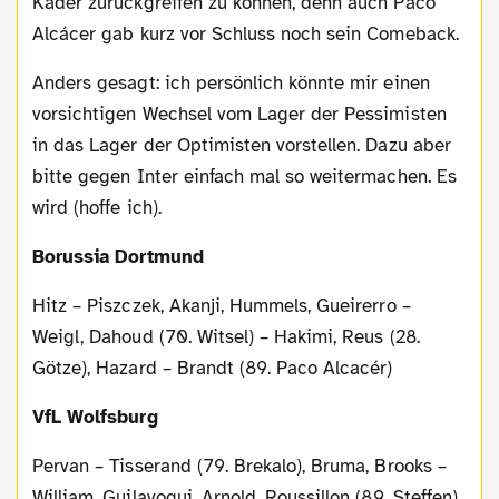
Kader zurückgreifen zu können, denn auch Paco
Alcácer gab kurz vor Schluss noch sein Comeback.
Anders gesagt: ich persönlich könnte mir einen
vorsichtigen Wechsel vom Lager der Pessimisten
in das Lager der Optimisten vorstellen. Dazu aber
bitte gegen Inter einfach mal so weitermachen. Es
wird (hoffe ich).
Borussia Dortmund
Hitz – Piszczek, Akanji, Hummels, Gueirerro –
Weigl, Dahoud (70. Witsel) – Hakimi, Reus (28.
Götze), Hazard – Brandt (89. Paco Alcacér)
VfL Wolfsburg
Pervan – Tisserand (79. Brekalo), Bruma, Brooks –
William, Guilavogui, Arnold, Roussillon (89. Steffen)