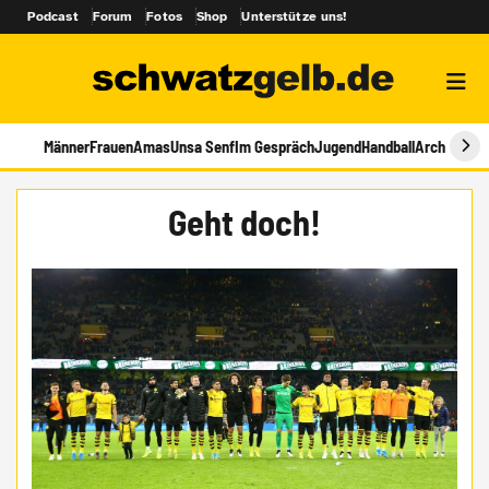
Podcast
Forum
Fotos
Shop
Unterstütze uns!
Männer
Frauen
Amas
Unsa Senf
Im Gespräch
Jugend
Handball
Archiv
Geht doch!