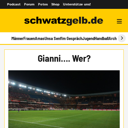
Podcast
Forum
Fotos
Shop
Unterstütze uns!
Männer
Frauen
Amas
Unsa Senf
Im Gespräch
Jugend
Handball
Archiv
Gianni…. Wer?