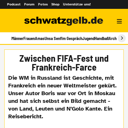
Podcast
Forum
Fotos
Shop
Unterstütze uns!
Männer
Frauen
Amas
Unsa Senf
Im Gespräch
Jugend
Handball
Archiv
Zwischen FIFA-Fest und
Frankreich-Farce
Die WM in Russland ist Geschichte, mit
Frankreich ein neuer Weltmeister gekürt.
Unser Autor Boris war vor Ort in Moskau
und hat sich selbst ein Bild gemacht -
von Land, Leuten und N'Golo Kante. Ein
Reisebericht.