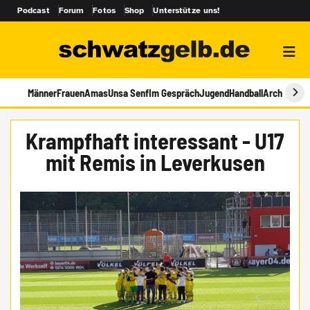
Podcast
Forum
Fotos
Shop
Unterstütze uns!
Männer
Frauen
Amas
Unsa Senf
Im Gespräch
Jugend
Handball
Archiv
Krampfhaft interessant - U17
mit Remis in Leverkusen