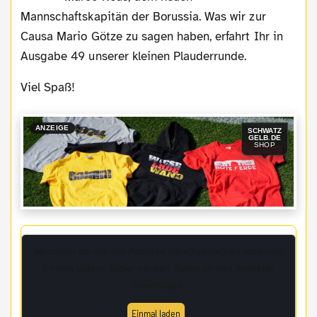
Mannschaftskapitän der Borussia. Was wir zur
Causa Mario Götze zu sagen haben, erfahrt Ihr in
Ausgabe 49 unserer kleinen Plauderrunde.
Viel Spaß!
ANZEIGE
SCHWATZ
GELB.DE
SHOP
Möchtest du die von
Podigee
bereitgestellten externen
Inhalte laden? Dabei werden Daten an den Anbieter
übertragen.
Einmal laden