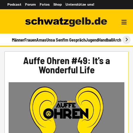
Podcast
Forum
Fotos
Shop
Unterstütze uns!
Männer
Frauen
Amas
Unsa Senf
Im Gespräch
Jugend
Handball
Archiv
Auffe Ohren #49: It's a
Wonderful Life