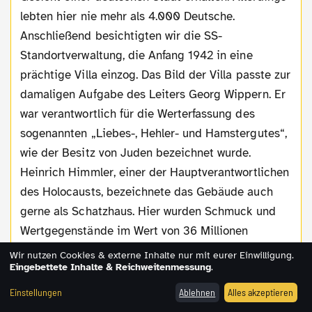
lebten hier nie mehr als 4.000 Deutsche.
Anschließend besichtigten wir die SS-
Standortverwaltung, die Anfang 1942 in eine
prächtige Villa einzog. Das Bild der Villa passte zur
damaligen Aufgabe des Leiters Georg Wippern. Er
war verantwortlich für die Werterfassung des
sogenannten „Liebes-, Hehler- und Hamstergutes“,
wie der Besitz von Juden bezeichnet wurde.
Heinrich Himmler, einer der Hauptverantwortlichen
des Holocausts, bezeichnete das Gebäude auch
gerne als Schatzhaus. Hier wurden Schmuck und
Wertgegenstände im Wert von 36 Millionen
Reichsmark sowie Geldmittel im Wert von 80
Wir nutzen Cookies & externe Inhalte nur mit eurer Einwilligung.
Eingebettete Inhalte & Reichweitenmessung
.
Millionen Reichsmark umgeschlagen.
Einstellungen
Ablehnen
Alles akzeptieren
Projiziert man diesen Wert in die heutige Zeit, so