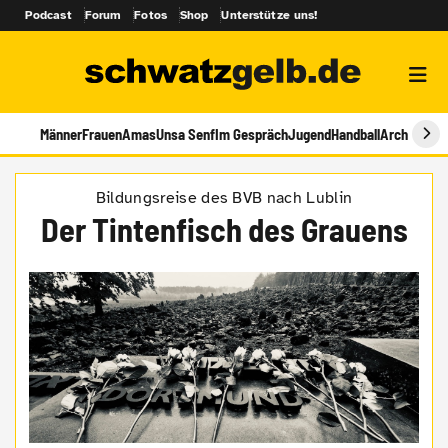
Podcast
Forum
Fotos
Shop
Unterstütze uns!
Männer
Frauen
Amas
Unsa Senf
Im Gespräch
Jugend
Handball
Archiv
Bildungsreise des BVB nach Lublin
Der Tintenfisch des Grauens