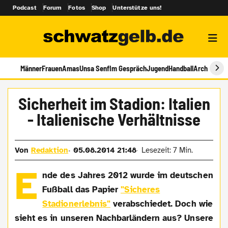
Podcast
Forum
Fotos
Shop
Unterstütze uns!
Männer
Frauen
Amas
Unsa Senf
Im Gespräch
Jugend
Handball
Archiv
Sicherheit im Stadion: Italien
- Italienische Verhältnisse
Von
Redaktion
05.08.2014 21:48
Lesezeit: 7 Min.
E
nde des Jahres 2012 wurde im deutschen
Fußball das Papier
"Sicheres
Stadionerlebnis"
verabschiedet. Doch wie
sieht es in unseren Nachbarländern aus? Unsere