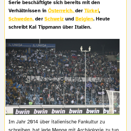
Serie beschäftigte sich bereits mit den
Verhältnissen in
Österreich,
der
Türkei
,
Schweden,
der
Schweiz
und
Belgien
. Heute
schreibt Kai Tippmann über Italien.
Im Jahr 2014 über italienische Fankultur zu
schreiben, hat jede Menge mit Archäologie zu tun.