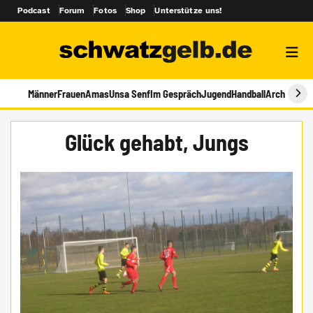
Podcast
Forum
Fotos
Shop
Unterstütze uns!
Männer
Frauen
Amas
Unsa Senf
Im Gespräch
Jugend
Handball
Archiv
Glück gehabt, Jungs