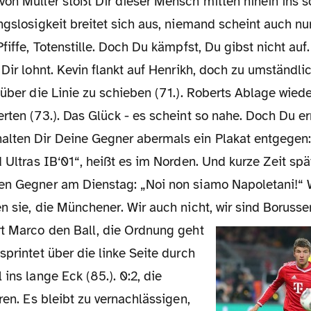
von Müller stößt Dir dieser Mensch mitten hinein ins 
ngslosigkeit breitet sich aus, niemand scheint auch nu
Pfiffe, Totenstille. Doch Du kämpfst, Du gibst nicht auf
 Dir lohnt. Kevin flankt auf Henrikh, doch zu umständlic
 über die Linie zu schieben (71.). Roberts Ablage wie
rten (73.). Das Glück - es scheint so nahe. Doch Du err
lten Dir Deine Gegner abermals ein Plakat entgegen
d Ultras IB‘01“, heißt es im Norden. Und kurze Zeit spät
en Gegner am Dienstag: „Noi non siamo Napoletani!“ W
n sie, die Münchener. Wir auch nicht, wir sind Borusse
rt Marco den Ball, die Ordnung geht
sprintet über die linke Seite durch
 ins lange Eck (85.). 0:2, die
oren. Es bleibt zu vernachlässigen,