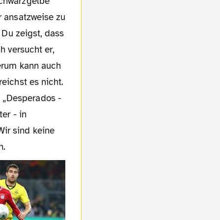
schwarzgelbe
r ansatzweise zu
. Du zeigst, dass
h versucht er,
derum kann auch
eichst es nicht.
: „Desperados -
er - in
ir sind keine
n.