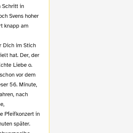
Schritt in
och Svens hoher
rt knapp am
er Dich im Stich
elt hat. Der, der
Echte Liebe o.
s schon vor dem
ser 56. Minute,
ahren, nach
e,
 Pfeifkonzert in
uten später.