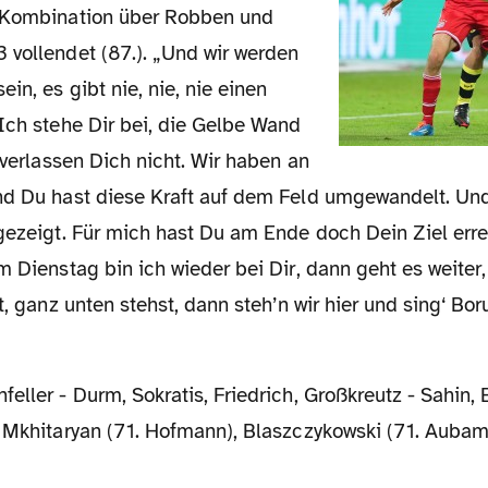
e Kombination über Robben und
 vollendet (87.). „Und wir werden
in, es gibt nie, nie, nie einen
Ich stehe Dir bei, die Gelbe Wand
r verlassen Dich nicht. Wir haben an
nd Du hast diese Kraft auf dem Feld umgewandelt. Un
gezeigt. Für mich hast Du am Ende doch Dein Ziel erre
m Dienstag bin ich wieder bei Dir, dann geht es weite
t, ganz unten stehst, dann steh’n wir hier und sing‘ Bor
eller - Durm, Sokratis, Friedrich, Großkreutz - Sahin, 
, Mkhitaryan (71. Hofmann), Blaszczykowski (71. Aubam