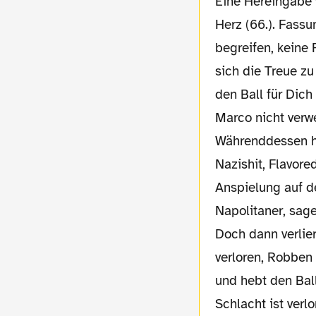
Eine Hereingabe 
Herz (66.). Fassu
begreifen, keine 
sich die Treue zu
den Ball für Dich
Marco nicht verwe
Währenddessen ha
Nazishit, Flavore
Anspielung auf d
Napolitaner, sage
Doch dann verlie
verloren, Robben 
und hebt den Ball
Schlacht ist verl