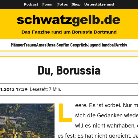
Podcast
Forum
Fotos
Shop
Unterstütze uns!
Das Fanzine rund um Borussia Dortmund
Männer
Frauen
Amas
Unsa Senf
Im Gespräch
Jugend
Handball
Archiv
Du, Borussia
11.2013 17:39
Lesezeit: 7 Min.
L
eere. Es ist vorbei. Nur
sich die Gedanken wied
will es nicht wahrhaben, 
es fest: Es hat nicht gereicht. J