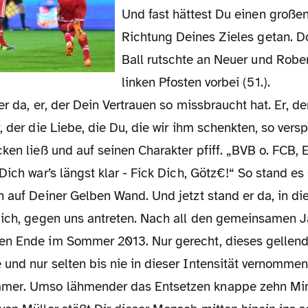
Und fast hättest Du einen großen 
Richtung Deines Zieles getan. D
Ball rutschte an Neuer und Robe
linken Pfosten vorbei (51.).
 er da, er, der Dein Vertrauen so missbraucht hat. Er, d
 der die Liebe, die Du, die wir ihm schenkten, so verspi
ken ließ und auf seinen Charakter pfiff. „BVB o. FCB, 
Dich war’s längst klar - Fick Dich, Götz€!“ So stand e
 auf Deiner Gelben Wand. Und jetzt stand er da, in die
Dich, gegen uns antreten. Nach all den gemeinsamen J
n Ende im Sommer 2013. Nur gerecht, dieses gellend
nd nur selten bis nie in dieser Intensität vernommene
er. Umso lähmender das Entsetzen knappe zehn Min