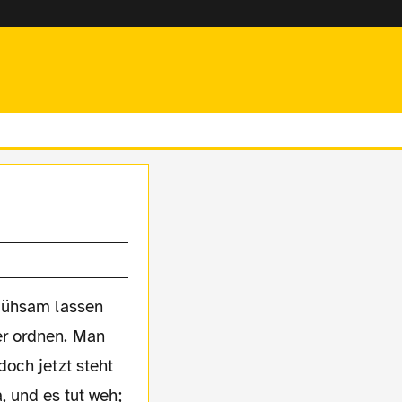
 mühsam lassen
er ordnen. Man
doch jetzt steht
a, und es tut weh;