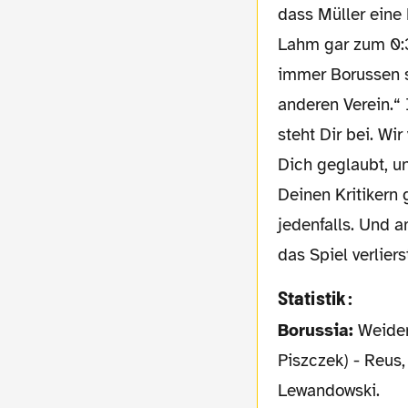
dass Müller ein
Lahm gar zum 0:3
immer Borussen se
anderen Verein.“ 
steht Dir bei. Wi
Dich geglaubt, u
Deinen Kritikern 
jedenfalls. Und a
das Spiel verliers
Statistik:
Borussia:
Weidenf
Piszczek) - Reus
Lewandowski.