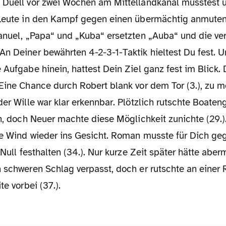
 Duell vor zwei Wochen am Mittellandkanal musstest u
 Leute in den Kampf gegen einen übermächtig anmute
anuel, „Papa“ und „Kuba“ ersetzten „Auba“ und die ver
An Deiner bewährten 4-2-3-1-Taktik hieltest Du fest. 
 Aufgabe hinein, hattest Dein Ziel ganz fest im Blick. 
Eine Chance durch Robert blank vor dem Tor (3.), zu m
der Wille war klar erkennbar. Plötzlich rutschte Boat
ch, doch Neuer machte diese Möglichkeit zunichte (29.).
ue Wind wieder ins Gesicht. Roman musste für Dich g
e Null festhalten (34.). Nur kurze Zeit später hätte abe
n schweren Schlag verpasst, doch er rutschte an einer
te vorbei (37.).