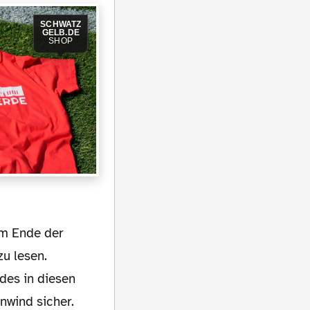
SCHWATZ
GELB.DE
SHOP
u lesen.
ndes in diesen
nwind sicher.