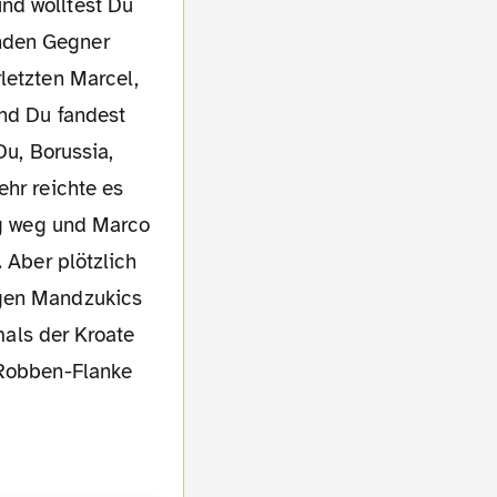
nd wolltest Du
nden Gegner
letzten Marcel,
Und Du fandest
Du, Borussia,
ehr reichte es
eng weg und Marco
 Aber plötzlich
egen Mandzukics
rmals der Kroate
 Robben-Flanke