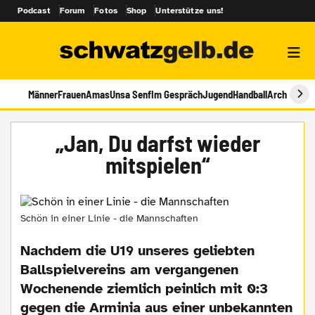
Podcast
Forum
Fotos
Shop
Unterstütze uns!
Männer
Frauen
Amas
Unsa Senf
Im Gespräch
Jugend
Handball
Archiv
„Jan, Du darfst wieder
mitspielen“
Schön in einer Linie - die Mannschaften
Nachdem die U19 unseres geliebten
Ballspielvereins am vergangenen
Wochenende ziemlich peinlich mit 0:3
gegen die Arminia aus einer unbekannten