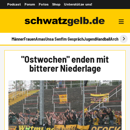
Podcast
Forum
Fotos
Shop
Unterstütze uns!
Männer
Frauen
Amas
Unsa Senf
Im Gespräch
Jugend
Handball
Archiv
"Ostwochen" enden mit
bitterer Niederlage