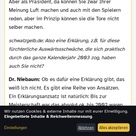
Aber als Präsident, da können Sie zwar Ihrer
Meinung Luft machen und auch mit den Spielern
reden, aber im Prinzip können sie die Tore nicht
selber machen.
schwatzgelb.de: Also eine Erklärung, z.B. für diese
fürchterliche Auswärtssschwäche, die sich praktisch
durch das ganze Kalenderjahr 2003 zog, haben
auch Sie nicht?
Dr. Niebaum:
Ob es dafür eine Erklärung gibt, das
weiß ich nicht. Es gibt eine Reihe von Ansätzen.
Ein Erklärungsanzsatz ist natürlich: Bis zur
Meisterschaft war das absolut ok, bis 2002 waren
Wir nutzen Cookies & externe Inhalte nur mit eurer Einwilligung.
wir ja auswärts die erfolgreichste Mannschaft,
Eingebettete Inhalte & Reichweitenmessung
.
sonst hätten sie auch nicht Meister werden
Einstellungen
Ablehnen
Alles akzeptieren
können...