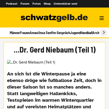
Podcast
Forum
Fotos
Shop
Unterstütze uns!
Männer
Frauen
Amas
Unsa Senf
Im Gespräch
Jugend
Handball
Archiv
...Dr. Gerd Niebaum (Teil 1)
An sich ist die Winterpause ja eine
ebenso dröge wie fußballose Zeit, doch in
dieser Saison ist so manches anders.
Statt langweiligen Hallenkicks,
Testspielen im warmen Winterquartier
und auf vereisten Heimatplätzen und