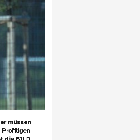
äger müssen
Profiligen
et die BILD