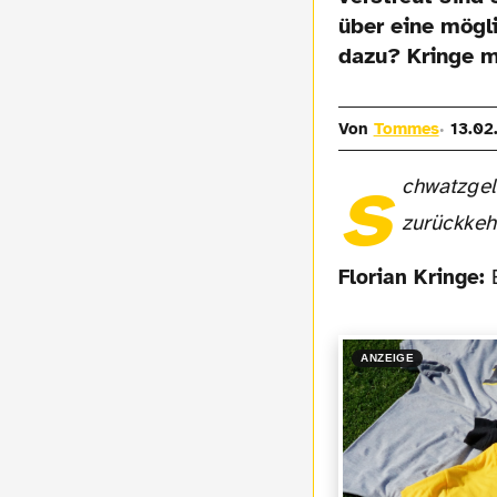
über eine mögli
dazu? Kringe m
Von
Tommes
13.02
s
chwatzgelb
zurückkeh
Florian Kringe:
ANZEIGE