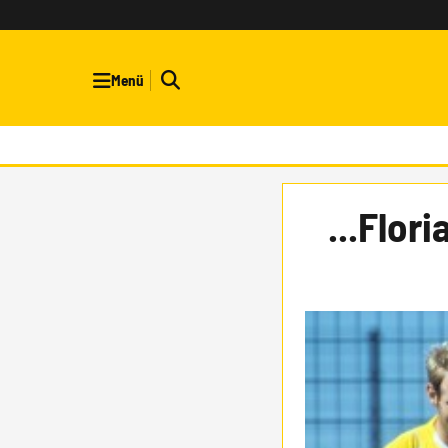
Menü
...Flor