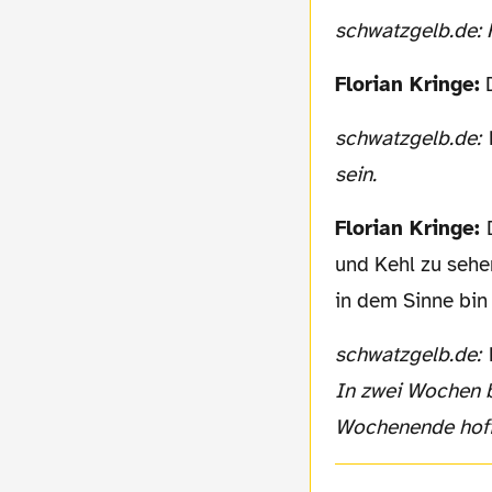
schwatzgelb.de:
Florian Kringe:
D
schwatzgelb.de: Wenn Du zurückkommst, dürfte der Verkauf von Rosicky ja beschlossen
sein.
Florian Kringe:
und Kehl zu sehen
in dem Sinne bin 
schwatzgelb.de: Wir würden uns auf jeden Fall freuen Dich hier wieder sehen zu können.
In zwei Wochen b
Wochenende hoffe