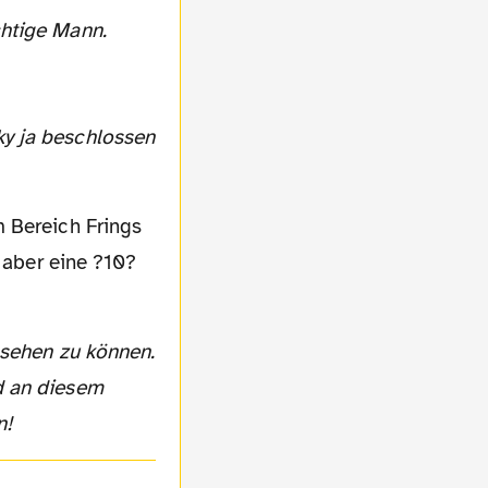
chtige Mann.
m Bereich Frings
, aber eine ?10?
d an diesem
n!