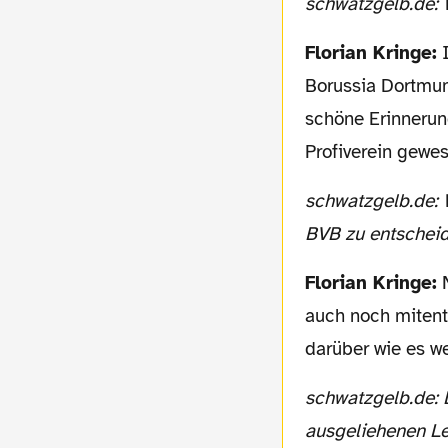
schwatzgelb.de:
Florian Kringe:
I
Borussia Dortmun
schöne Erinnerung
Profiverein gewes
schwatzgelb.de: Wäre es also am Besten für Dich wenn das andere Leute, sprich der
BVB zu entscheid
Florian Kringe:
N
auch noch mitent
darüber wie es w
schwatzgelb.de: Du hast ja auch sicherlich gehört, dass der BVB plant die anderen
ausgeliehenen Le