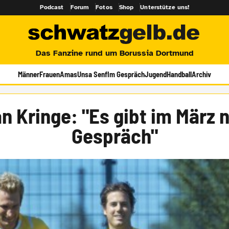
Podcast
Forum
Fotos
Shop
Unterstütze uns!
Das Fanzine rund um Borussia Dortmund
Männer
Frauen
Amas
Unsa Senf
Im Gespräch
Jugend
Handball
Archiv
ian Kringe: "Es gibt im März 
Gespräch"