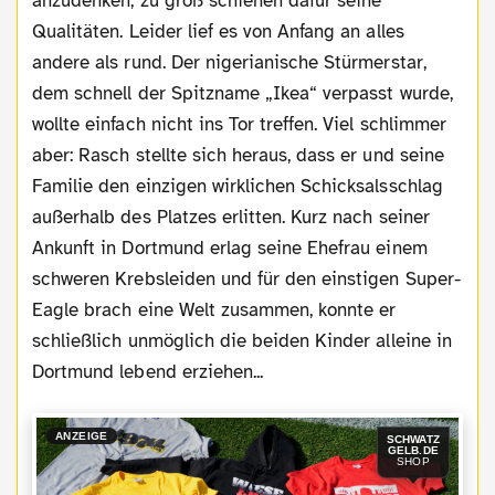
anzudenken, zu groß schienen dafür seine
Qualitäten. Leider lief es von Anfang an alles
andere als rund. Der nigerianische Stürmerstar,
dem schnell der Spitzname „Ikea“ verpasst wurde,
wollte einfach nicht ins Tor treffen. Viel schlimmer
aber: Rasch stellte sich heraus, dass er und seine
Familie den einzigen wirklichen Schicksalsschlag
außerhalb des Platzes erlitten. Kurz nach seiner
Ankunft in Dortmund erlag seine Ehefrau einem
schweren Krebsleiden und für den einstigen Super-
Eagle brach eine Welt zusammen, konnte er
schließlich unmöglich die beiden Kinder alleine in
Dortmund lebend erziehen...
ANZEIGE
SCHWATZ
GELB.DE
SHOP