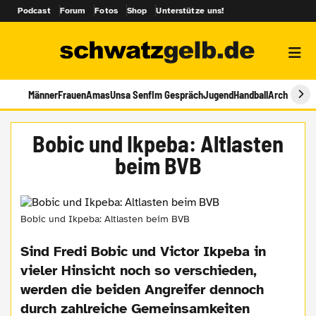
Podcast
Forum
Fotos
Shop
Unterstütze uns!
Männer
Frauen
Amas
Unsa Senf
Im Gespräch
Jugend
Handball
Archiv
Bobic und Ikpeba: Altlasten
beim BVB
Bobic und Ikpeba: Altlasten beim BVB
Sind Fredi Bobic und Victor Ikpeba in
vieler Hinsicht noch so verschieden,
werden die beiden Angreifer dennoch
durch zahlreiche Gemeinsamkeiten