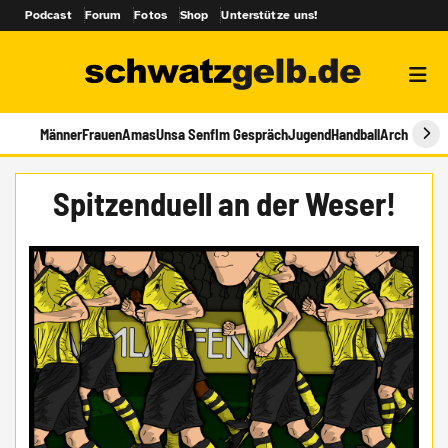
Podcast
Forum
Fotos
Shop
Unterstütze uns!
Männer
Frauen
Amas
Unsa Senf
Im Gespräch
Jugend
Handball
Archiv
Spitzenduell an der Weser!