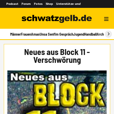
Podcast
Forum
Fotos
Shop
Unterstütze uns!
Männer
Frauen
Amas
Unsa Senf
Im Gespräch
Jugend
Handball
Archiv
Neues aus Block 11 -
Verschwörung