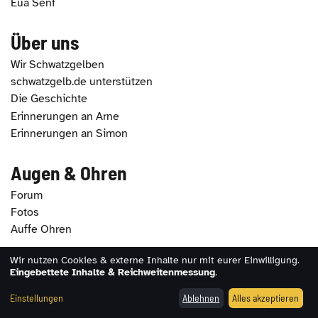
Eua Senf
Über uns
Wir Schwatzgelben
schwatzgelb.de unterstützen
Die Geschichte
Erinnerungen an Arne
Erinnerungen an Simon
Augen & Ohren
Forum
Fotos
Auffe Ohren
Wir nutzen Cookies & externe Inhalte nur mit eurer Einwilligung.
Eingebettete Inhalte & Reichweitenmessung
.
2026 - schwatzgelb.de |
Impressum
|
Datenschutz
|
Erklärung zur Barrierefreiheit
|
Cookie-Einstellungen
Einstellungen
Ablehnen
Alles akzeptieren