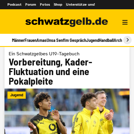
Podcast
Forum
Fotos
Shop
Unterstütze uns!
Männer
Frauen
Amas
Unsa Senf
Im Gespräch
Jugend
Handball
Archiv
Ein Schwatzgelbes U19-Tagebuch
Vorbereitung, Kader-
Fluktuation und eine
Pokalpleite
Jugend