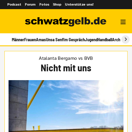
Podcast
Forum
Fotos
Shop
Unterstütze uns!
Männer
Frauen
Amas
Unsa Senf
Im Gespräch
Jugend
Handball
Archiv
Atalanta Bergamo vs BVB
Nicht mit uns