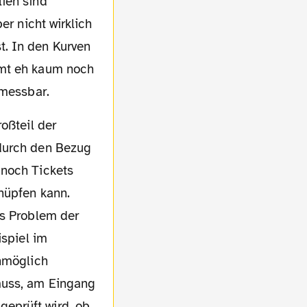
ien sind
er nicht wirklich
t. In den Kurven
mmt eh kaum noch
 messbar.
 durch den Bezug
 noch Tickets
knüpfen kann.
as Problem der
ispiel im
unmöglich
muss, am Eingang
eprüft wird, ob