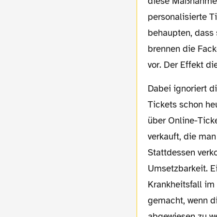
diese Maßnahme ü
personalisierte T
behaupten, dass 
brennen die Fack
vor. Der Effekt d
Dabei ignoriert die Politik verschiedene Umstände: Zum einen ist der Großteil der
Tickets schon he
über Online-Tick
verkauft, die ma
Stattdessen verk
Umsetzbarkeit. Ei
Krankheitsfall i
gemacht, wenn di
abgewiesen zu we