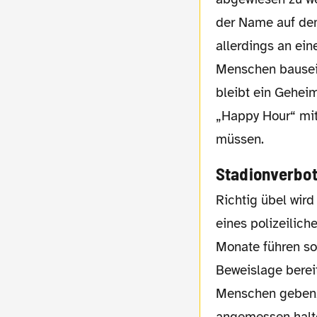
der Name auf dem
allerdings an ei
Menschen bauseit
bleibt ein Gehei
„Happy Hour“ mit
müssen.
Stadionverbot
Richtig übel wird es aber bei der Forderung, dass zukünftig bereits die bloße Einleitung
eines polizeilich
Monate führen sol
Beweislage bereit
Menschen geben, 