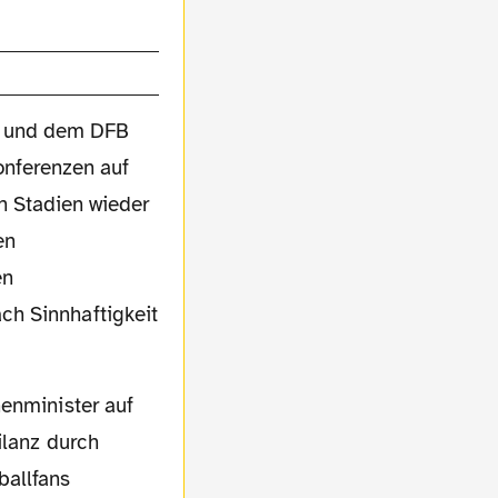
FL und dem DFB
onferenzen auf
n Stadien wieder
en
en
ch Sinnhaftigkeit
ilanz durch
ballfans