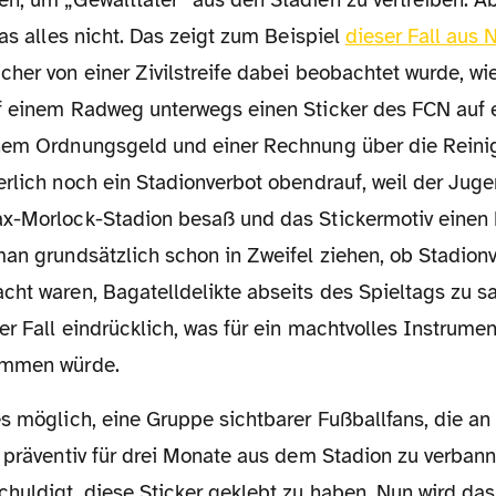
n, um „Gewalttäter“ aus den Stadien zu vertreiben. Ab
das alles nicht. Das zeigt zum Beispiel
dieser Fall aus 
her von einer Zivilstreife dabei beobachtet wurde, wi
f einem Radweg unterwegs einen Sticker des FCN auf 
inem Ordnungsgeld und einer Rechnung über die Rein
rlich noch ein Stadionverbot obendrauf, weil der Juge
x-Morlock-Stadion besaß und das Stickermotiv einen
an grundsätzlich schon in Zweifel ziehen, ob Stadionv
ht waren, Bagatelldelikte abseits des Spieltags zu sa
r Fall eindrücklich, was für ein machtvolles Instrument
ommen würde.
, präventiv für drei Monate aus dem Stadion zu verban
huldigt, diese Sticker geklebt zu haben. Nun wird das 