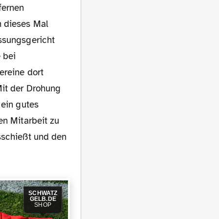
fernen
n dieses Mal
assungsgericht
 bei
ereine dort
Mit der Drohung
 ein gutes
en Mitarbeit zu
sschießt und den
SCHWATZ
GELB.DE
SHOP