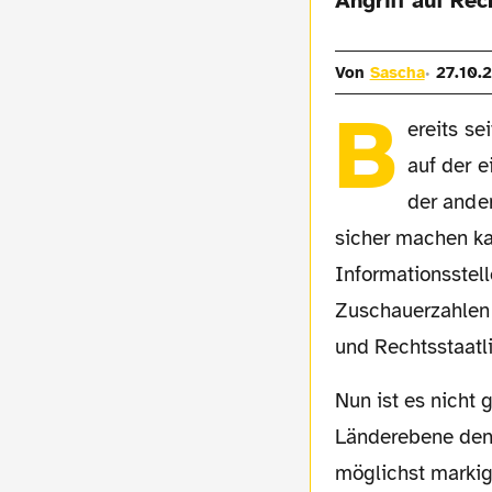
Angriff auf Rec
Von
Sascha
27.10.
B
ereits s
auf der e
der ande
sicher machen ka
Informationsstell
Zuschauerzahlen 
und Rechtsstaatli
Nun ist es nicht gerade eine neue Erkenntnis, dass Heerscharen von Innenminister auf
Länderebene den F
möglichst marki