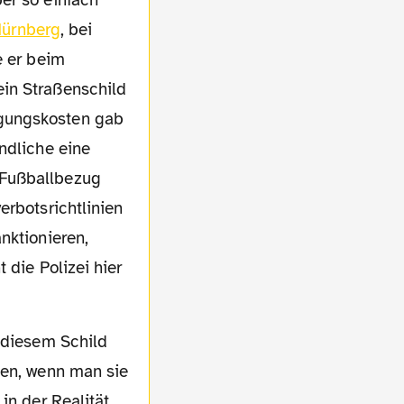
er so einfach
Nürnberg
, bei
e er beim
ein Straßenschild
igungskosten gab
ndliche eine
 Fußballbezug
erbotsrichtlinien
nktionieren,
 die Polizei hier
nen, wenn man sie
in der Realität