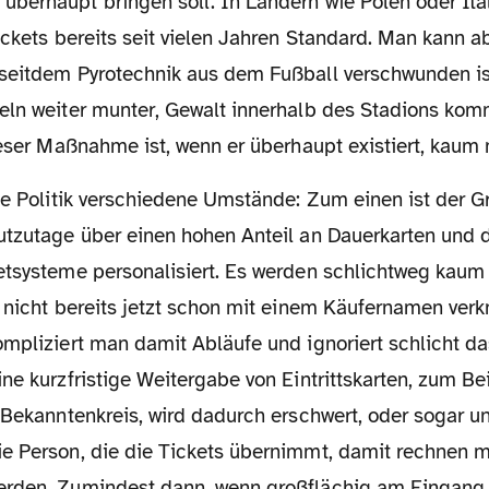
berhaupt bringen soll. In Ländern wie Polen oder Ital
ickets bereits seit vielen Jahren Standard. Man kann ab
seitdem Pyrotechnik aus dem Fußball verschwunden is
eln weiter munter, Gewalt innerhalb des Stadions ko
ieser Maßnahme ist, wenn er überhaupt existiert, kaum
utzutage über einen hohen Anteil an Dauerkarten und
etsysteme personalisiert. Es werden schlichtweg kaum
n nicht bereits jetzt schon mit einem Käufernamen ver
ompliziert man damit Abläufe und ignoriert schlicht d
ne kurzfristige Weitergabe von Eintrittskarten, zum Be
m Bekanntenkreis, wird dadurch erschwert, oder sogar 
e Person, die die Tickets übernimmt, damit rechnen 
rden. Zumindest dann, wenn großflächig am Eingang g