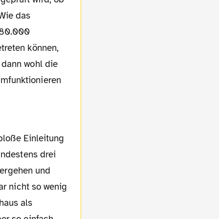
Wie das
m 80.000
treten können,
 dann wohl die
mfunktionieren
indestens drei
 Vergehen und
ar nicht so wenig
haus als