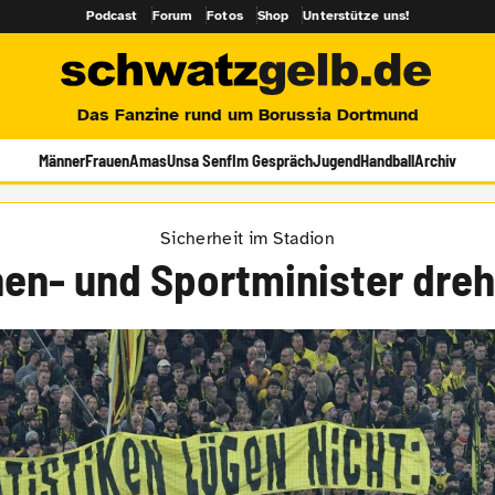
Podcast
Forum
Fotos
Shop
Unterstütze uns!
Das Fanzine rund um Borussia Dortmund
Männer
Frauen
Amas
Unsa Senf
Im Gespräch
Jugend
Handball
Archiv
Sicherheit im Stadion
nen- und Sportminister dreh