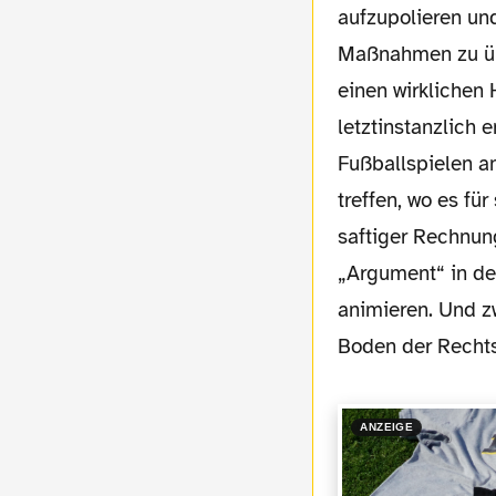
aufzupolieren und
Maßnahmen zu übe
einen wirklichen
letztinstanzlich 
Fußballspielen an
treffen, wo es f
saftiger Rechnung
„Argument“ in der
animieren. Und z
Boden der Rechtss
ANZEIGE