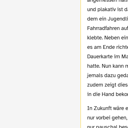
angemessen halte
und plakativ ist 
dem ein Jugendlic
Fahrradfahren au
klebte. Neben e
es am Ende richte
Dauerkarte im Ma
hatte. Nun kann m
jemals dazu gedac
zudem zeigt diese
in die Hand bek
In Zukunft wäre es möglich, eine Gruppe sichtbarer Fußballfans, die an diesem Schild
nur vorbei gehen
nur pauschal besc