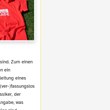
en ein
leitung eines
(ver-)fassungslos
siker, der
 Angabe, was