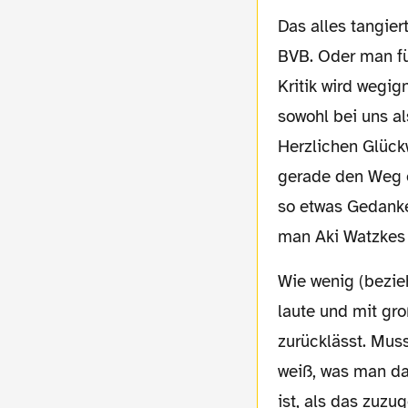
Das alles tangiert scheinbar weder Nmecha noch die meisten Verantwortlichen beim
BVB. Oder man füh
Kritik wird wegig
sowohl bei uns a
Herzlichen Glück
gerade den Weg eb
so etwas Gedanke
man Aki Watzkes
Wie wenig (beziehungsweise in der Öffentlichkeit gar nicht) der BVB auf die doch recht
laute und mit gr
zurücklässt. Mus
weiß, was man da
ist, als das zuzu