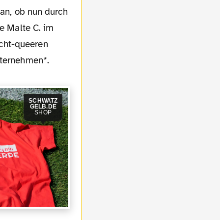
 an, ob nun durch
le Malte C. im
cht-queeren
nternehmen*.
SCHWATZ
GELB.DE
SHOP