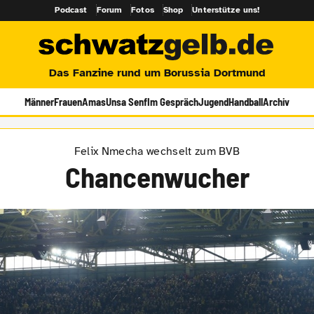
Podcast
Forum
Fotos
Shop
Unterstütze uns!
Das Fanzine rund um Borussia Dortmund
Männer
Frauen
Amas
Unsa Senf
Im Gespräch
Jugend
Handball
Archiv
Felix Nmecha wechselt zum BVB
Chancenwucher