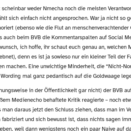
lt sich einfach nicht angesprochen. War ja nicht so g
noriert (ebenso wie die Flut an menschenverachtender G
ls auch beim BVB die Kommentarspalten auf Social Med
wunsch, ich hoffe, ihr schaut euch genau an, welchen 
net), denn es ist ja sowieso nur ein kleiner Teil der F
n machen. Eine unwichtige Minderheit, die “Nicht-No
 Wording mal ganz pedantisch auf die Goldwaage leg
oßem Medienecho behaftete Kritik reagierte – noch etwa
s man daraus jetzt den Schluss ziehen, dass man im V
 fabriziert und sich bewusst ist, dass nichts sagen i
geben, weil dann wenigstens noch ein paar Naive auf d