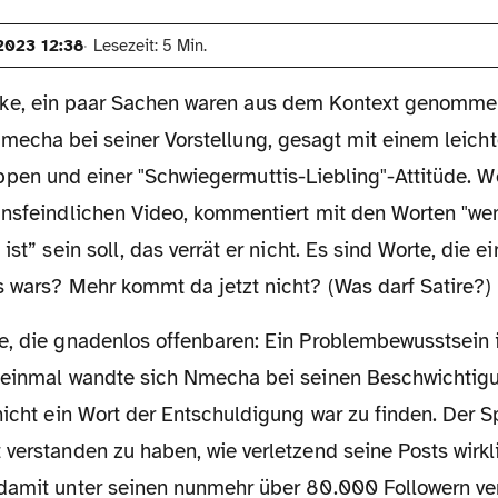
2023 12:38
Lesezeit: 5 Min.
ke, ein paar Sachen waren aus dem Kontext genommen
Nmecha bei seiner Vorstellung, gesagt mit einem leich
ppen und einer "Schwiegermuttis-Liebling"-Attitüde. W
ansfeindlichen Video, kommentiert mit den Worten "wen
ist” sein soll, das verrät er nicht. Es sind Worte, die ei
s wars? Mehr kommt da jetzt nicht? (Was darf Satire?)
 einmal wandte sich Nmecha bei seinen Beschwichtig
nicht ein Wort der Entschuldigung war zu finden. Der S
verstanden zu haben, wie verletzend seine Posts wirkl
damit unter seinen nunmehr über 80.000 Followern ver