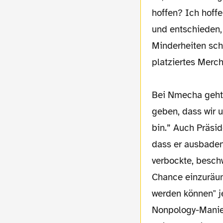
hoffen? Ich hoffe
und entschieden, 
Minderheiten sch
platziertes Merc
Bei Nmecha geht 
geben, dass wir u
bin.” Auch Präsi
dass er ausbaden
verbockte, besch
Chance einzuräum
werden können" je
Nonpology-Manie