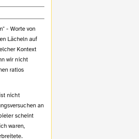
" - Worte von
ten Lächeln auf
elcher Kontext
n wir nicht
nen ratlos
ungsversuchen an
pieler scheint
ich waren,
breitete.