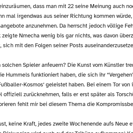
 einzuräumen, dass man mit 22 seine Meinung auch no
nn mal irgendwas aus seiner Richtung kommen würde, 
sangebote anzunehmen. Da herrscht jedoch völlige Feh
ik zeigte Nmecha wenig bis gar nichts, was davon über
st, sich mit den Folgen seiner Posts auseinanderzusetze
en solchen Spieler anfeuern? Die Kunst vom Künstler t
e Hummels funktioniert haben, die sich ihr “Vergehen”
Fußballer-Kosmos‘ geleistet haben. Bei einem Tor von 
 offiziell zurücknehmen, falls er erst später als Torsch
norieren fehlt mir bei diesem Thema die Kompromissber
ust, keine Kraft, jedes zweite Wochenende aufs Neue e