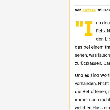
Von
Larissa
05.07.
"I
ch den
Felix 
den Li
das bei einem tr
sehen, was falsch 
zurücklassen. Da
Und es sind Worte, die gnadenlos offenbaren: Ein Problembewusstsein ist nicht
vorhanden. Nicht
die Betroffenen, 
immer noch nicht 
welchen Hass er 