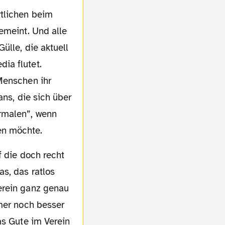
emeint. Und alle
ülle, die aktuell
ia flutet.
Menschen ihr
ans, die sich über
rmalen”, wenn
en möchte.
s, das ratlos
erein ganz genau
mmer noch besser
as Gute im Verein