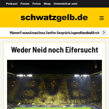
Podcast
Forum
Fotos
Shop
Unterstütze uns!
Männer
Frauen
Amas
Unsa Senf
Im Gespräch
Jugend
Handball
Archiv
Weder Neid noch Eifersucht