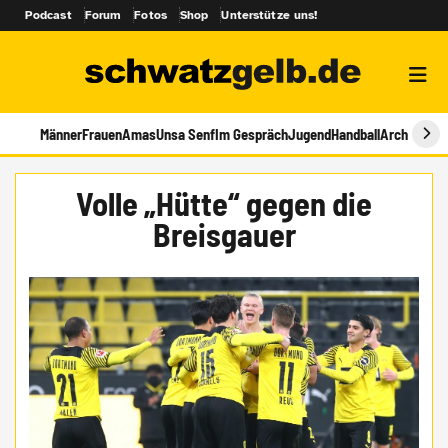
Podcast
Forum
Fotos
Shop
Unterstütze uns!
Männer
Frauen
Amas
Unsa Senf
Im Gespräch
Jugend
Handball
Archiv
Volle „Hütte“ gegen die
Breisgauer