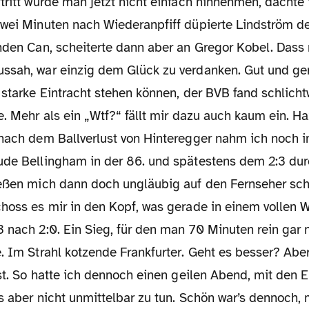
tritt würde man jetzt nicht einfach hinnehmen, dachte i
Zwei Minuten nach Wiederanpfiff düpierte Lindström d
nden Can, scheiterte dann aber an Gregor Kobel. Dass 
ssah, war einzig dem Glück zu verdanken. Gut und ge
 starke Eintracht stehen können, der BVB fand schlichtw
e. Mehr als ein „Wtf?“ fällt mir dazu auch kaum ein. H
nach dem Ballverlust von Hinteregger nahm ich noch in
ude Bellingham in der 86. und spätestens dem 2:3 du
ießen mich dann doch ungläubig auf den Fernseher sc
choss es mir in den Kopf, was gerade in einem vollen 
 nach 2:0. Ein Sieg, für den man 70 Minuten rein gar 
. Im Strahl kotzende Frankfurter. Geht es besser? Aber
ist. So hatte ich dennoch einen geilen Abend, mit den
s aber nicht unmittelbar zu tun. Schön war’s dennoch,