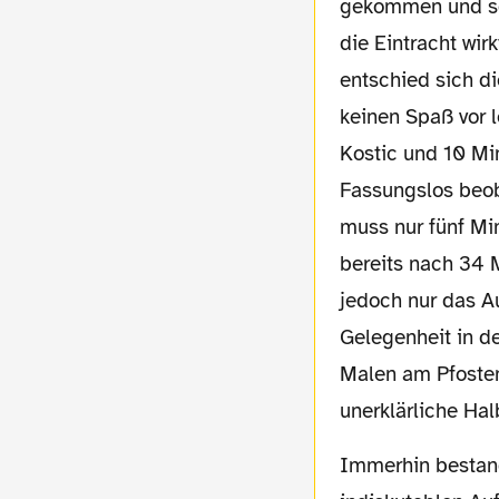
gekommen und so 
die Eintracht wir
entschied sich di
keinen Spaß vor 
Kostic und 10 Min
Fassungslos beo
muss nur fünf Mi
bereits nach 34 M
jedoch nur das A
Gelegenheit in de
Malen am Pfosten
unerklärliche Ha
Immerhin bestand die Hoffnung auf Besserung nach der Pause. Einen solch