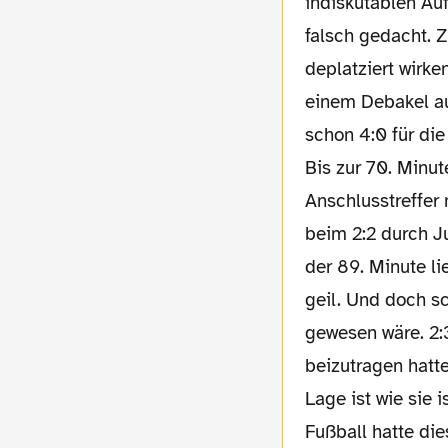
indiskutablen Auf
falsch gedacht. 
deplatziert wirke
einem Debakel au
schon 4:0 für die
Bis zur 70. Minut
Anschlusstreffer 
beim 2:2 durch J
der 89. Minute l
geil. Und doch s
gewesen wäre. 2:3
beizutragen hatte
Lage ist wie sie 
Fußball hatte die