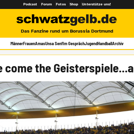
Podcast
Forum
Fotos
Shop
Unterstütze uns!
Das Fanzine rund um Borussia Dortmund
Männer
Frauen
Amas
Unsa Senf
Im Gespräch
Jugend
Handball
Archiv
 come the Geisterspiele...