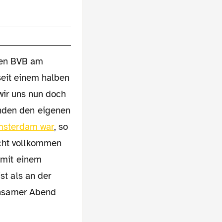
 den BVB am
seit einem halben
wir uns nun doch
unden den eigenen
Amsterdam war
, so
icht vollkommen
h mit einem
st als an der
einsamer Abend