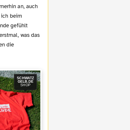
e ich beim
unde gefühlt
erstmal, was das
en die
SCHWATZ
GELB.DE
SHOP