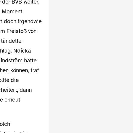
 der BVB weiter,
em Moment
en doch irgendwie
em Freistoß von
rtändelte.
hlag. Ndicka
Lindström hätte
hen können, traf
llte die
heitert, dann
ne erneut