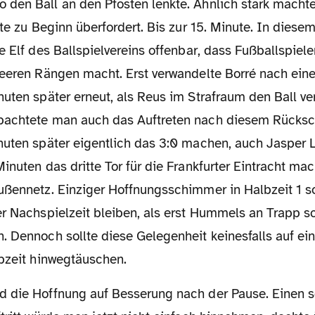
den Ball an den Pfosten lenkte. Ähnlich stark machte
kte zu Beginn überfordert. Bis zur 15. Minute. In dies
e Elf des Ballspielvereins offenbar, dass Fußballspiel
leeren Rängen macht. Erst verwandelte Borré nach ein
uten später erneut, als Reus im Strafraum den Ball ve
bachtete man auch das Auftreten nach diesem Rücksc
nuten später eigentlich das 3:0 machen, auch Jasper 
inuten das dritte Tor für die Frankfurter Eintracht mac
ußennetz. Einziger Hoffnungsschimmer in Halbzeit 1 so
r Nachspielzeit bleiben, als erst Hummels an Trapp sc
. Dennoch sollte diese Gelegenheit keinesfalls auf ei
lbzeit hinwegtäuschen.