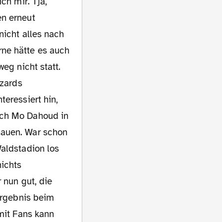
ch mir. Tja,
en erneut
nicht alles nach
rne hätte es auch
eg nicht statt.
azards
teressiert hin,
rch Mo Dahoud in
hauen. War schon
Waldstadion los
nichts
 nun gut, die
 Ergebnis beim
 mit Fans kann