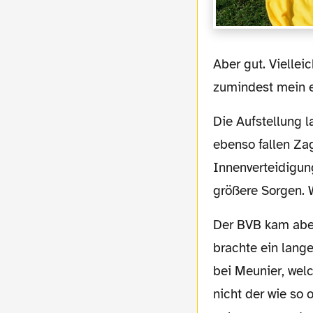
Aber gut. Vielleicht belehren sie mich ja auch eines Besseren. Ich bestelle mir
zumindest mein e
Die Aufstellung las sich jedenfalls schon mal ganz gut. Akanji fehlt leider noch verletzt,
ebenso fallen Za
Innenverteidigun
größere Sorgen. W
Der BVB kam aber eigentlich richtig gut in die Partie. Bereits in der zweiten Minute
brachte ein lange
bei Meunier, welc
nicht der wie so 