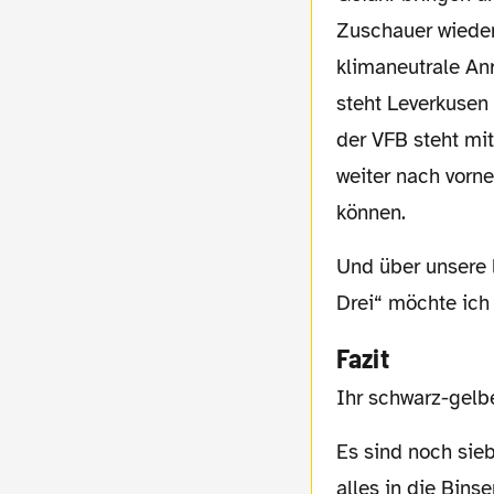
Zuschauer wieder
klimaneutrale An
steht Leverkusen 
der VFB steht mi
weiter nach vorne
können.
Und über unsere letzten Spiele gegen die anderen zwei Mannschaften der „lauernden
Drei“ möchte ich 
Fazit
Ihr schwarz-gelb
Es sind noch sieben Spiele. Theoretisch ist noch vieles möglich. Aber halt auch, dass
alles in die Bins