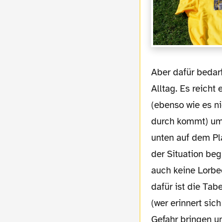
Aber dafür bedarf es einer generell anderen Einstellung gegenüber dem Bundesliga-
Alltag. Es reicht
(ebenso wie es ni
durch kommt) um 
unten auf dem Pla
der Situation begr
auch keine Lorbe
dafür ist die Tab
(wer erinnert sic
Gefahr bringen u