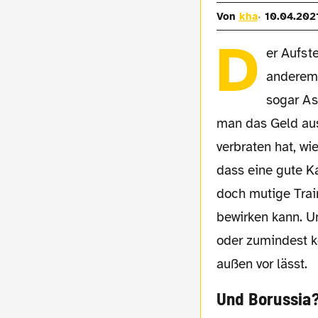
Von
kha
10.04.202
D
er Aufst
anderem,
sogar As
man das Geld aus
verbraten hat, wi
dass eine gute K
doch mutige Trai
bewirken kann. Un
oder zumindest ke
außen vor lässt.
Und Borussia