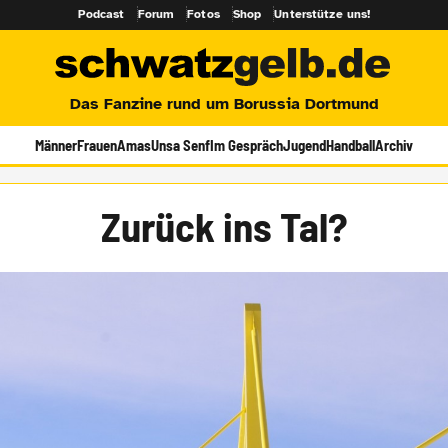
Podcast
Forum
Fotos
Shop
Unterstütze uns!
Das Fanzine rund um Borussia Dortmund
Männer
Frauen
Amas
Unsa Senf
Im Gespräch
Jugend
Handball
Archiv
Zurück ins Tal?