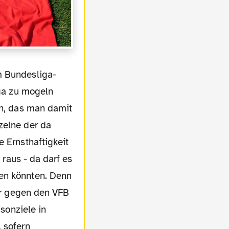
iga zu mogeln
en, das man damit
zelne der da
e Ernsthaftigkeit
 raus - da darf es
hen könnten. Denn
her gegen den VFB
isonziele in
 sofern