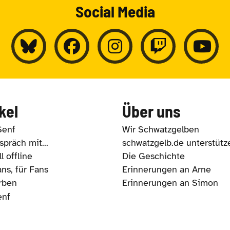
Social Media
kel
Über uns
Senf
Wir Schwatzgelben
präch mit...
schwatzgelb.de unterstütz
l offline
Die Geschichte
ns, für Fans
Erinnerungen an Arne
rben
Erinnerungen an Simon
enf