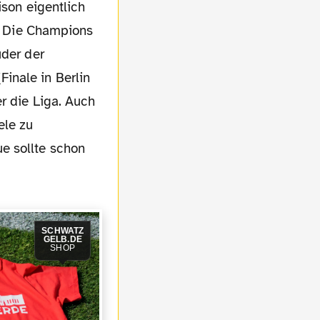
g? Die Champions
uder der
inale in Berlin
r die Liga. Auch
ele zu
e sollte schon
SCHWATZ
GELB.DE
SHOP