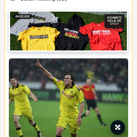
ANZEIGE
SCHWATZ
GELB.DE
SHOP