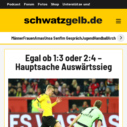
Podcast
Forum
Fotos
Shop
Unterstütze uns!
Männer
Frauen
Amas
Unsa Senf
Im Gespräch
Jugend
Handball
Archiv
Egal ob 1:3 oder 2:4 –
Hauptsache Auswärtssieg