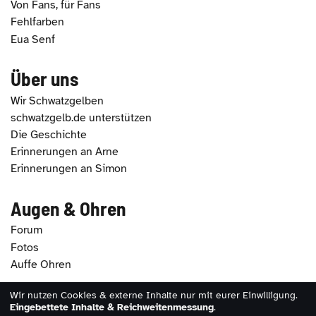
Von Fans, für Fans
Fehlfarben
Eua Senf
Über uns
Wir Schwatzgelben
schwatzgelb.de unterstützen
Die Geschichte
Erinnerungen an Arne
Erinnerungen an Simon
Augen & Ohren
Forum
Fotos
Auffe Ohren
Wir nutzen Cookies & externe Inhalte nur mit eurer Einwilligung.
2026 - schwatzgelb.de |
Impressum
|
Datenschutz
|
Eingebettete Inhalte & Reichweitenmessung
.