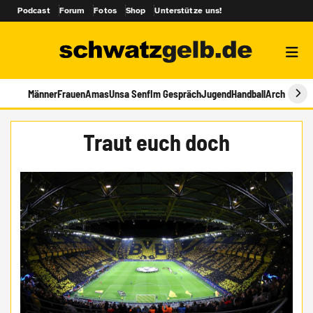
Podcast
Forum
Fotos
Shop
Unterstütze uns!
Männer
Frauen
Amas
Unsa Senf
Im Gespräch
Jugend
Handball
Archiv
Traut euch doch