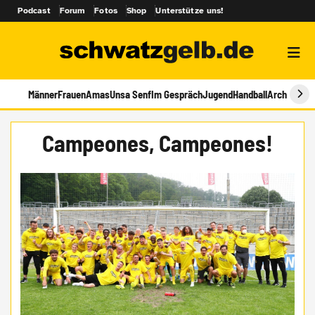
Podcast
Forum
Fotos
Shop
Unterstütze uns!
Männer
Frauen
Amas
Unsa Senf
Im Gespräch
Jugend
Handball
Archiv
Campeones, Campeones!