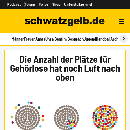
Podcast
Forum
Fotos
Shop
Unterstütze uns!
Männer
Frauen
Amas
Unsa Senf
Im Gespräch
Jugend
Handball
Archiv
Die Anzahl der Plätze für
Gehörlose hat noch Luft nach
oben