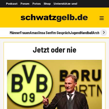
Podcast
Forum
Fotos
Shop
Unterstütze uns!
Männer
Frauen
Amas
Unsa Senf
Im Gespräch
Jugend
Handball
Archiv
Jetzt oder nie