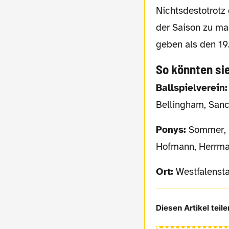
Nichtsdestotrotz gilt es ab nun wieder alles rauszuholen, was geht, und das Beste aus
der Saison zu ma
geben als den 19
So könnten si
Ballspielverein:
Bellingham, San
Ponys:
Sommer, La
Hofmann, Herrm
Ort:
Westfalenst
Diesen Artikel teile