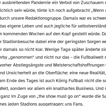
r ausbreitenden Pandemie ein Verbot von Zuschauern
chlich sein würde, tönte ich noch aufgebracht „Wenn 
urch unsere Redaktionsgruppe. Damals war es schwer
e das eigene Leben und auch jegliche für selbstverst
en kommenden Wochen auf den Kopf gestellt würde. D
 Stadionbesuche dabei eine der geringsten Sorgen w
r damals so nicht klar. Wenige Tage später änderte si
erby „genommen“ und nicht nur das - die Fußballwelt s
 vorher Abstiegsängste und Meisterschaftshoffnungen 
nd Unsicherheit an die Oberfläche: eine neue Realität
r am Ende des Tages ist auch König Fußball nicht die 
elt, sondern vor allem ein knallhartes Business. Und
ganz im Zuge von „the show must go on“ wurde die S
ines jeden Stadions ausgetragen: uns Fans.