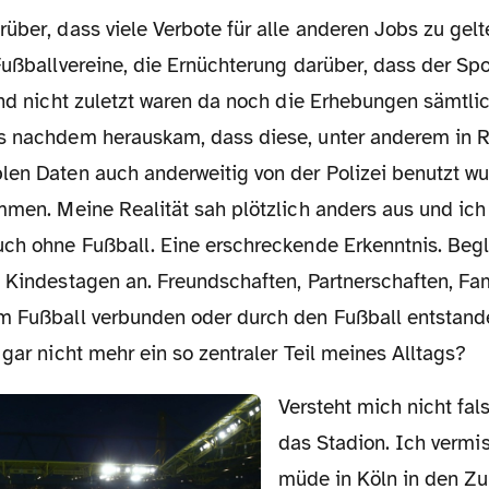
über, dass viele Verbote für alle anderen Jobs zu gelt
Fußballvereine, die Ernüchterung darüber, dass der Sp
und nicht zuletzt waren da noch die Erhebungen sämtli
s nachdem herauskam, dass diese, unter anderem in R
len Daten auch anderweitig von der Polizei benutzt wu
mmen. Meine Realität sah plötzlich anders aus und ich s
uch ohne Fußball. Eine erschreckende Erkenntnis. Begl
 Kindestagen an. Freundschaften, Partnerschaften, Fami
m Fußball verbunden oder durch den Fußball entstande
 gar nicht mehr ein so zentraler Teil meines Alltags?
Versteht mich nicht falsch. Ich vermisse
das Stadion. Ich vermi
müde in Köln in den Zu