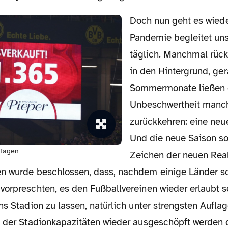
Doch nun geht es wieder los. Die
Pandemie begleitet un
täglich. Manchmal rück
in den Hintergrund, ge
Sommermonate ließen 
Unbeschwertheit manch
zurückkehren: eine neue
Und die neue Saison so
 Tagen
Zeichen der neuen Reali
n wurde beschlossen, dass, nachdem einige Länder s
orpreschten, es den Fußballvereinen wieder erlaubt sei
ns Stadion zu lassen, natürlich unter strengsten Aufl
t der Stadionkapazitäten wieder ausgeschöpft werden d