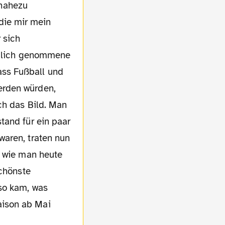
 nahezu
die mir mein
 sich
ändlich genommene
ass Fußball und
erden würden,
ch das Bild. Man
tand für ein paar
waren, traten nun
, wie man heute
schönste
 so kam, was
aison ab Mai