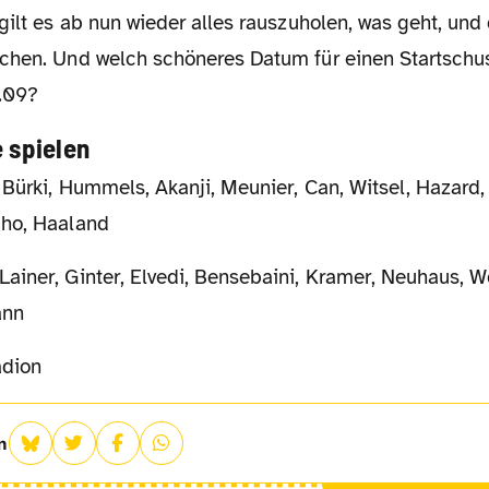
chen. Und welch schöneres Datum für einen Startschu
.09?
e spielen
Bürki, Hummels, Akanji, Meunier, Can, Witsel, Hazard,
cho, Haaland
iner, Ginter, Elvedi, Bensebaini, Kramer, Neuhaus, Wol
ann
adion
n