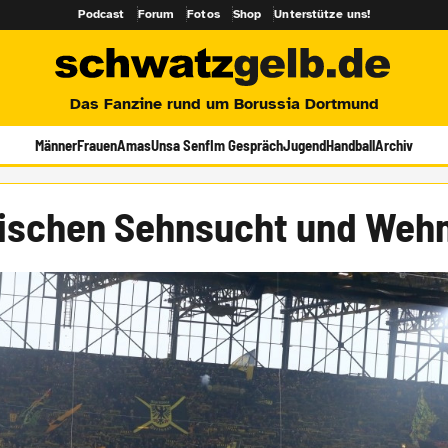
Podcast
Forum
Fotos
Shop
Unterstütze uns!
Das Fanzine rund um Borussia Dortmund
Männer
Frauen
Amas
Unsa Senf
Im Gespräch
Jugend
Handball
Archiv
ischen Sehnsucht und Weh