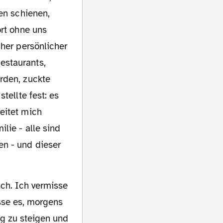
en schienen,
ort ohne uns
cher persönlicher
estaurants,
rden, zuckte
tellte fest: es
eitet mich
lie - alle sind
n - und dieser
sse es, morgens
g zu steigen und