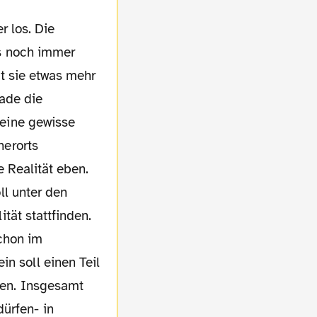
s noch immer
t sie etwas mehr
rade die
eine gewisse
erorts
 Realität eben.
ll unter den
tät stattfinden.
chon im
n soll einen Teil
agen. Insgesamt
ürfen- in