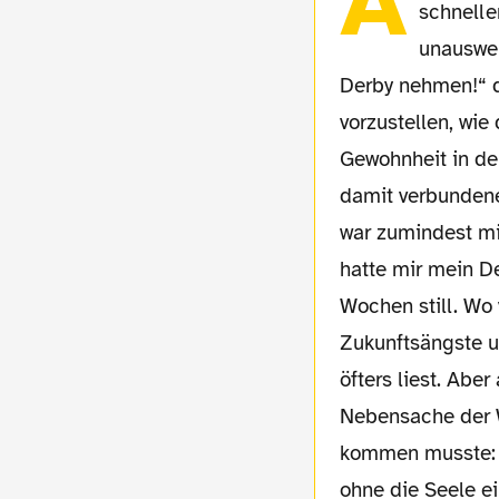
A
schnelle
unauswei
Derby nehmen!“ d
vorzustellen, wi
Gewohnheit in d
damit verbundene
war zumindest mi
hatte mir mein D
Wochen still. Wo
Zukunftsängste u
öfters liest. Abe
Nebensache der W
kommen musste: 
ohne die Seele e