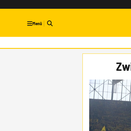
Menü
Zw