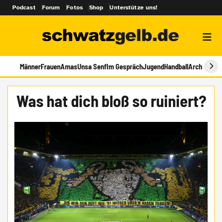
Podcast
Forum
Fotos
Shop
Unterstütze uns!
Männer
Frauen
Amas
Unsa Senf
Im Gespräch
Jugend
Handball
Archiv
Was hat dich bloß so ruiniert?