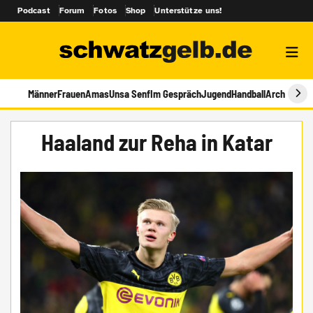
Podcast
Forum
Fotos
Shop
Unterstütze uns!
Männer
Frauen
Amas
Unsa Senf
Im Gespräch
Jugend
Handball
Archiv
Haaland zur Reha in Katar