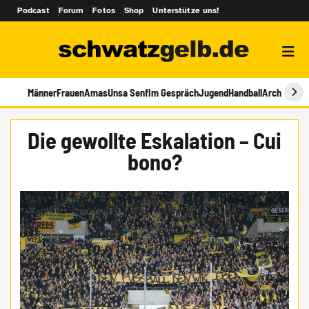
Podcast
Forum
Fotos
Shop
Unterstütze uns!
Männer
Frauen
Amas
Unsa Senf
Im Gespräch
Jugend
Handball
Archiv
Die gewollte Eskalation – Cui
bono?