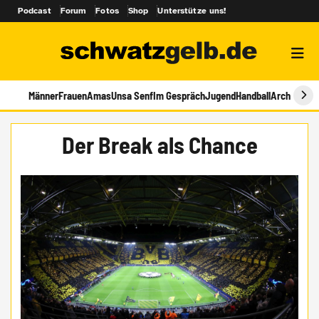
Podcast
Forum
Fotos
Shop
Unterstütze uns!
Männer
Frauen
Amas
Unsa Senf
Im Gespräch
Jugend
Handball
Archiv
Der Break als Chance